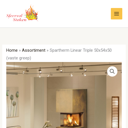
Ga
naar
de
inhoud
Home
»
Assortiment
»
Spartherm Linear Triple 50x54x50
(vaste greep)