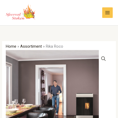
Ga
naar
de
inhoud
Home
»
Assortiment
»
Rika Roco