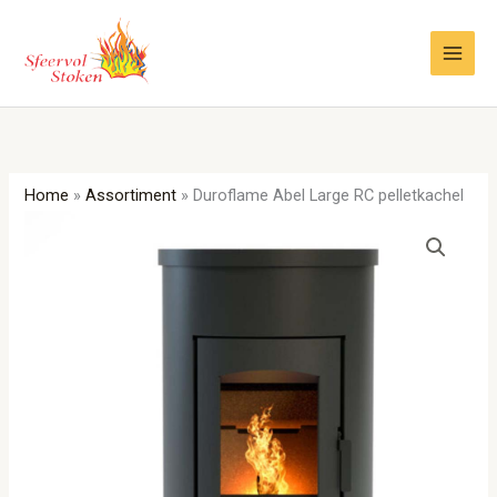
Ga
naar
de
inhoud
Home
»
Assortiment
»
Duroflame Abel Large RC pelletkachel