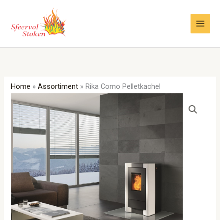
Ga
naar
de
inhoud
Home
»
Assortiment
»
Rika Como Pelletkachel