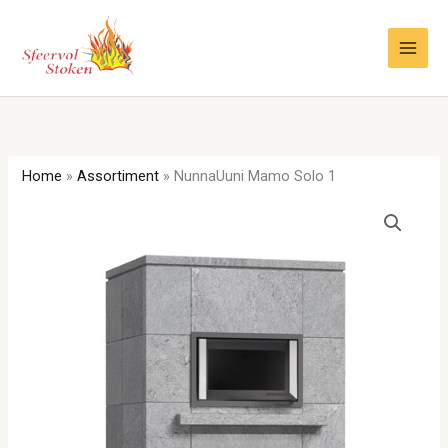
Ga
naar
de
inhoud
Home
»
Assortiment
»
NunnaUuni Mamo Solo 1