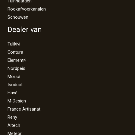
Tuinhaarden
Rookafvoerkanalen
Schouwen
Dealer van
Tulikivi
Contura
Element4
Nordpeis
Morsø
Isoduct
Havé
M-Design
France Artisanat
Reny
Altech
Meteor