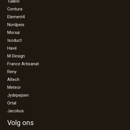
Tulikivi
Contura
Element4
Nordpeis
Morsø
Isoduct
Havé
M-Design
France Artisanat
Reny
Altech
Meteor
Jydepejsen
Ortal
Jacobus
Volg ons