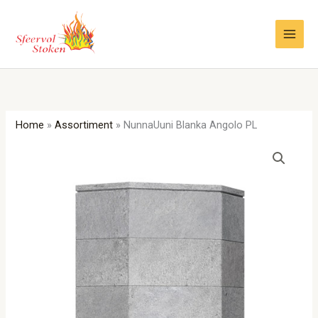
Ga
naar
de
inhoud
Home
»
Assortiment
»
NunnaUuni Blanka Angolo PL