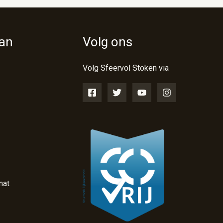
van
Volg ons
Volg Sfeervol Stoken via
nat