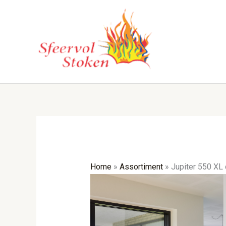
Ga
naar
de
inhoud
Home
»
Assortiment
»
Jupiter 550 XL 