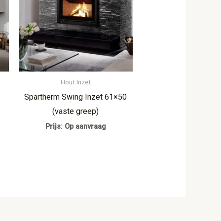
Hout Inzet
Spartherm Swing Inzet 61×50
(vaste greep)
Prijs: Op aanvraag