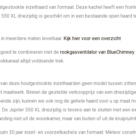
utgestookte inzethaard van formaat. Deze kachel heeft een front
r 550 XL driezijdig is geschikt om in een bestaande open haard 
n in meerdere maten leverbaar.
Kijk hier voor een overzicht
el goed te combineren met de
rookgasventilator van BlueChimney.
okkanaal altijd voldoende trek.
van deze houtgestookte inzethaarden geen model tussen zitten 
tot maatwerk. Binnen de gestelde verkoopprijs van een driezijdig
ende zijn, kunnen we ook nog de gehele haard voor u op maat ma
 De Jupiter 550 XL driezijdig is tevens aan te sluiten met een ex
ding niet uit de woonkamer, maar van buiten of uit de kruipruimt
uim 30 jaar inzet- en voorzetkachels van formaat. Meteor constr