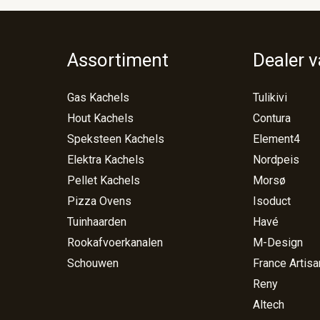
Assortiment
Dealer 
Gas Kachels
Tulikivi
Hout Kachels
Contura
Speksteen Kachels
Element4
Elektra Kachels
Nordpeis
Pellet Kachels
Morsø
Pizza Ovens
Isoduct
Tuinhaarden
Havé
Rookafvoerkanalen
M-Design
Schouwen
France Artisa
Reny
Altech