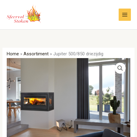
Ga
naar
de
inhoud
Home
»
Assortiment
»
Jupiter 500/850 driezijdig