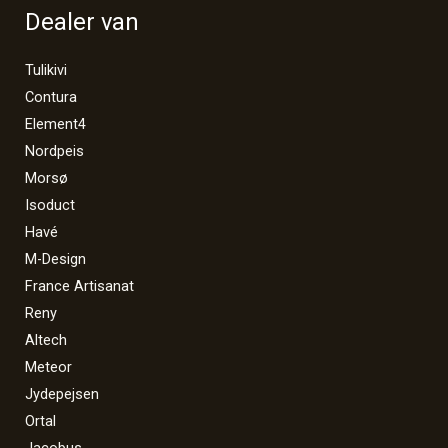
Dealer van
Tulikivi
Contura
Element4
Nordpeis
Morsø
Isoduct
Havé
M-Design
France Artisanat
Reny
Altech
Meteor
Jydepejsen
Ortal
Jacobus