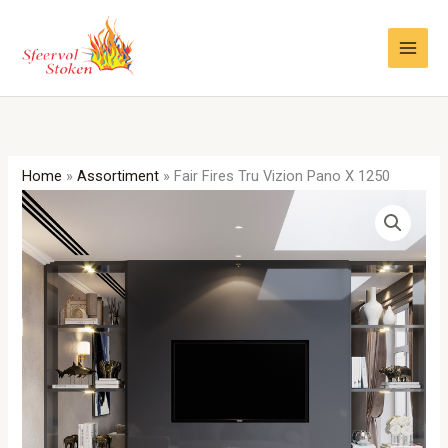
Ga
naar
de
inhoud
Home
»
Assortiment
»
Fair Fires Tru Vizion Pano X 1250