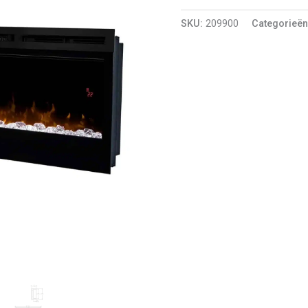
SKU:
209900
Categorieë