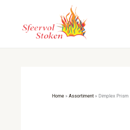
Ga
naar
de
inhoud
Home
»
Assortiment
»
Dimplex Prism 