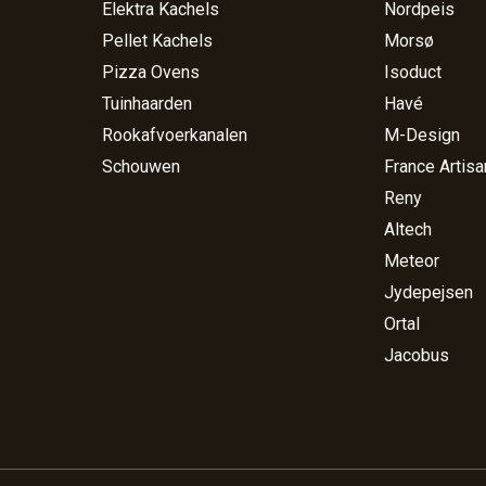
Elektra Kachels
Nordpeis
Pellet Kachels
Morsø
Pizza Ovens
Isoduct
Tuinhaarden
Havé
Rookafvoerkanalen
M-Design
Schouwen
France Artisa
Reny
Altech
Meteor
Jydepejsen
Ortal
Jacobus