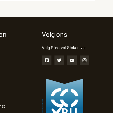
van
Volg ons
Volg Sfeervol Stoken via
nat