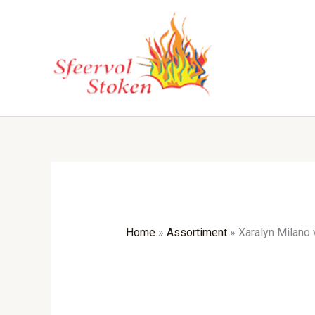
Ga
naar
de
inhoud
Home
»
Assortiment
»
Xaralyn Milano 