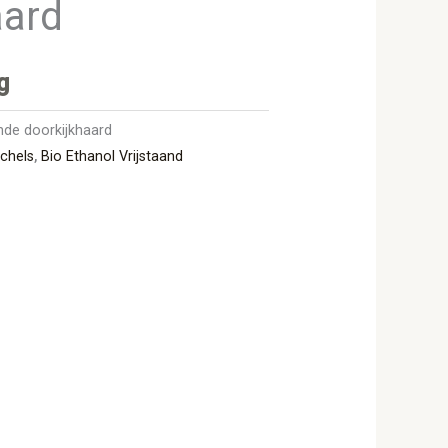
aard
g
ande doorkijkhaard
achels
,
Bio Ethanol Vrijstaand