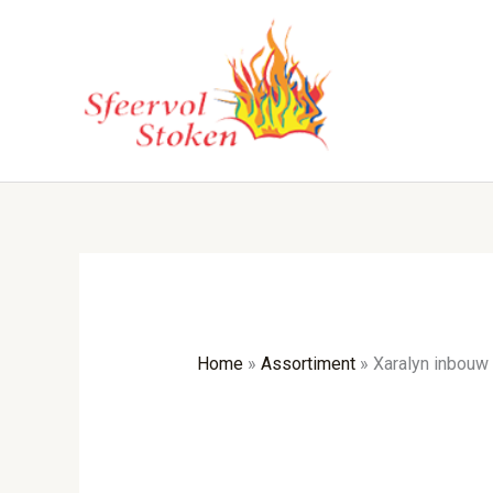
Ga
naar
de
inhoud
Home
»
Assortiment
»
Xaralyn inbouw 