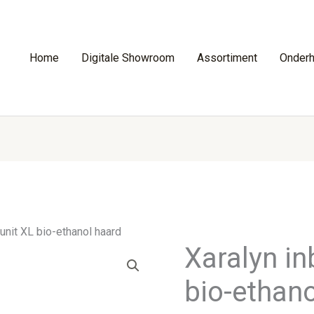
Home
Digitale Showroom
Assortiment
Onder
unit XL bio-ethanol haard
Xaralyn i
bio-ethan