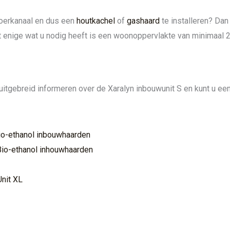
oerkanaal en dus een
houtkachel
of
gashaard
te installeren? Dan
et enige wat u nodig heeft is een woonoppervlakte van minimaal 
uitgebreid informeren over de Xaralyn inbouwunit S en kunt u een 
Bio-ethanol inbouwhaarden
Bio-ethanol inhouwhaarden
nit XL