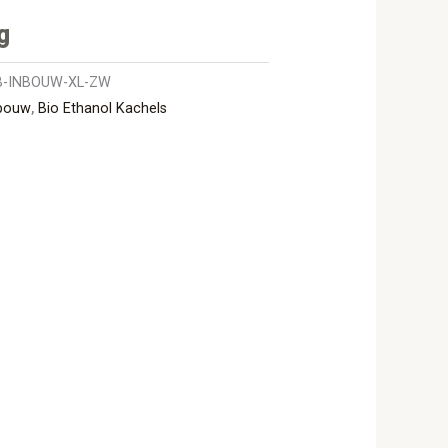
g
B-INBOUW-XL-ZW
nbouw
,
Bio Ethanol Kachels