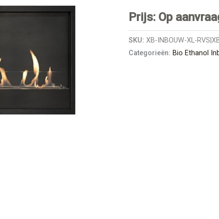
Prijs: Op aanvraa
SKU:
XB-INBOUW-XL-RVS|X
Categorieën:
Bio Ethanol I