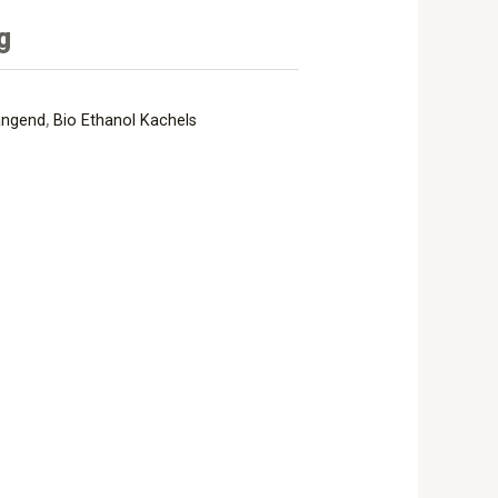
g
angend
,
Bio Ethanol Kachels