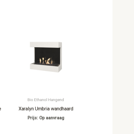
Bio Ethanol Hangend
e
Xaralyn Umbria wandhaard
Prijs: Op aanvraag