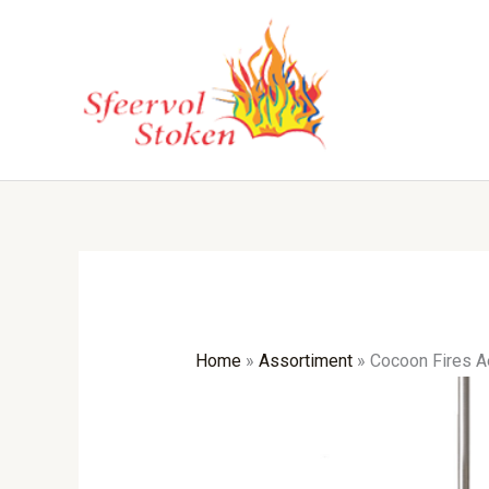
Ga
naar
de
inhoud
Home
»
Assortiment
»
Cocoon Fires Ae