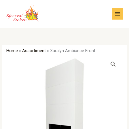
Ga
naar
de
inhoud
Home
»
Assortiment
»
Xaralyn Ambiance Front