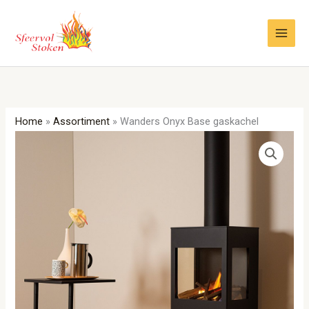
Ga
naar
de
inhoud
Home
»
Assortiment
»
Wanders Onyx Base gaskachel