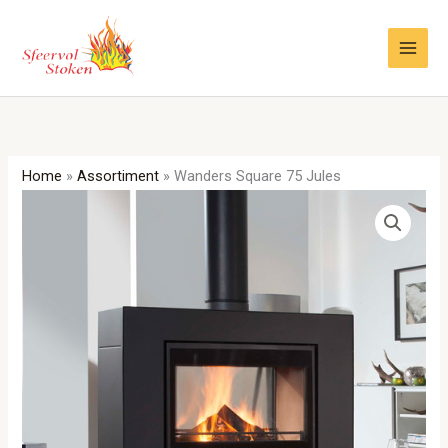
Ga
naar
de
inhoud
Home
»
Assortiment
»
Wanders Square 75 Jules