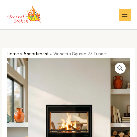
Ga
naar
de
inhoud
Home
»
Assortiment
»
Wanders Square 75 Tunnel