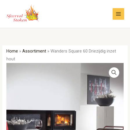
Ga
naar
de
inhoud
Home
»
Assortiment
»
Wanders Square 60 Driezijdig inzet
hout