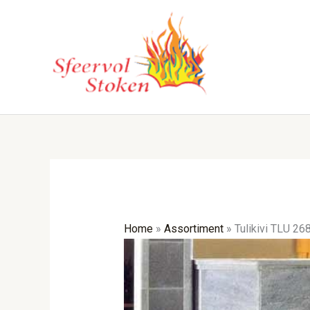
Ga
naar
de
inhoud
Home
»
Assortiment
»
Tulikivi TLU 26