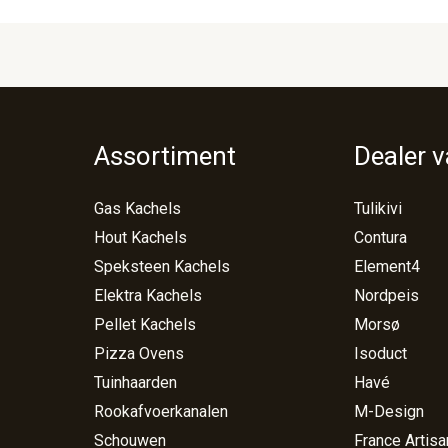
Assortiment
Dealer 
Gas Kachels
Tulikivi
Hout Kachels
Contura
Speksteen Kachels
Element4
Elektra Kachels
Nordpeis
Pellet Kachels
Morsø
Pizza Ovens
Isoduct
Tuinhaarden
Havé
Rookafvoerkanalen
M-Design
Schouwen
France Artisa