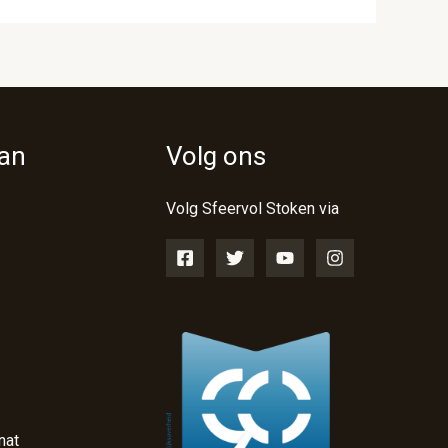
van
Volg ons
Volg Sfeervol Stoken via
nat