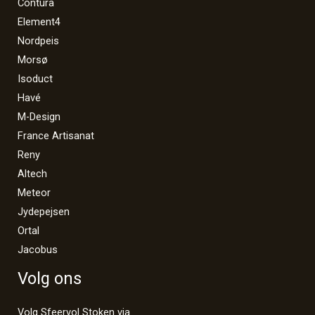
Contura
Element4
Nordpeis
Morsø
Isoduct
Havé
M-Design
France Artisanat
Reny
Altech
Meteor
Jydepejsen
Ortal
Jacobus
Volg ons
Volg Sfeervol Stoken via