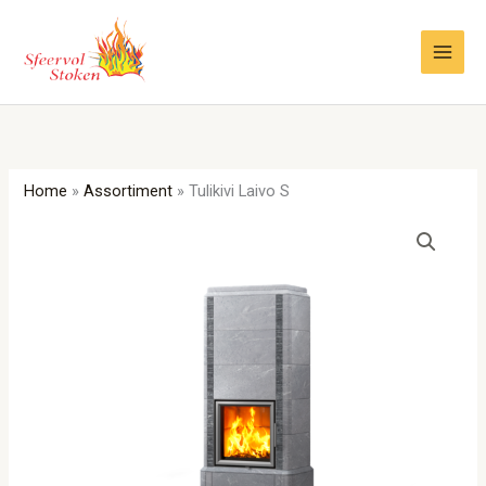
Ga
naar
de
inhoud
Home
»
Assortiment
»
Tulikivi Laivo S