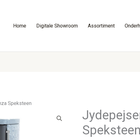
Home
Digitale Showroom
Assortiment
Onder
nza Speksteen
Jydepejse
Spekstee