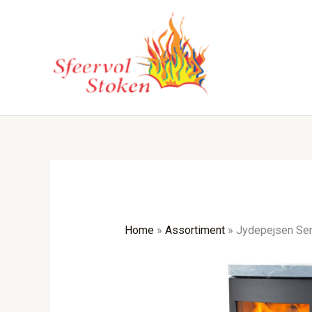
Ga
naar
de
inhoud
Home
»
Assortiment
»
Jydepejsen Se