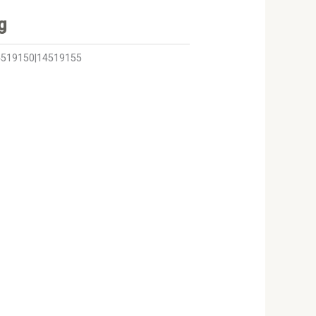
g
4519150|14519155