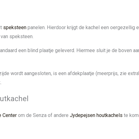
et
speksteen
panelen. Hierdoor krijgt de kachel een oergezellig en
 van speksteen.
ndaard een blind plaatje geleverd. Hiermee sluit je de boven aans
ijde wordt aangesloten, is een afdekplaatje (meerprijs, zie extra’
.
outkachel
e Center
om de Senza of andere
Jydepejsen houtkachels
te kom