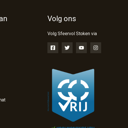
van
Volg ons
Volg Sfeervol Stoken via
nat