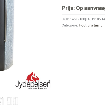
Prijs: Op aanvraa
SKU:
14519100|14519105|1
Categorie:
Hout Vrijstaand