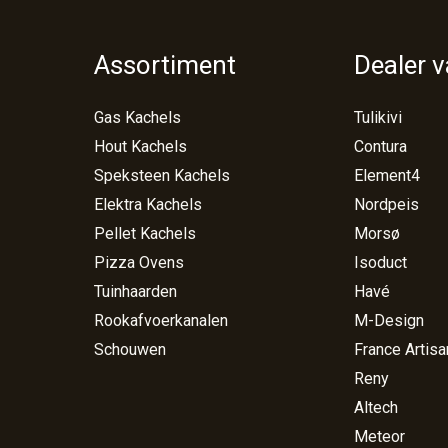
Assortiment
Dealer 
Gas Kachels
Tulikivi
Hout Kachels
Contura
Speksteen Kachels
Element4
Elektra Kachels
Nordpeis
Pellet Kachels
Morsø
Pizza Ovens
Isoduct
Tuinhaarden
Havé
Rookafvoerkanalen
M-Design
Schouwen
France Artisa
Reny
Altech
Meteor