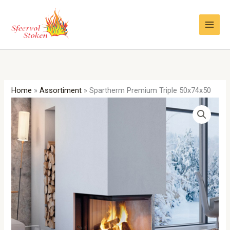
Ga
naar
de
inhoud
Home
»
Assortiment
»
Spartherm Premium Triple 50x74x50