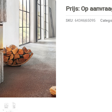
Prijs: Op aanvraa
SKU:
64346|65095
Catego