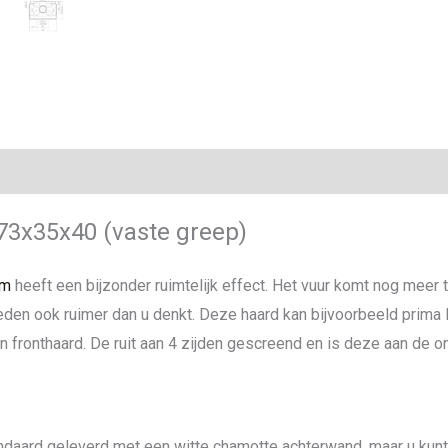
ie
73x35x40 (vaste greep)
rm
heeft een bijzonder ruimtelijk effect. Het vuur komt nog meer t
eden ook ruimer dan u denkt. Deze haard kan bijvoorbeeld prima
en fronthaard. De ruit aan 4 zijden gescreend en is deze aan de 
daard geleverd met een witte chamotte achterwand, maar u kunt