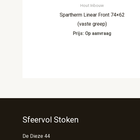
Hout Inbouw
Spartherm Linear Front 74×62
(vaste greep)
Prijs: Op aanvraag
Sfeervol Stoken
De Dieze 44