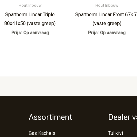
Hout Inbouw
Hout Inbouw
Spartherm Linear Triple
Spartherm Linear Front 67×5
80x41x50 (vaste greep)
(vaste greep)
Prijs: Op aanvraag
Prijs: Op aanvraag
Assortiment
Dealer 
Gas Kachels
Tulikivi