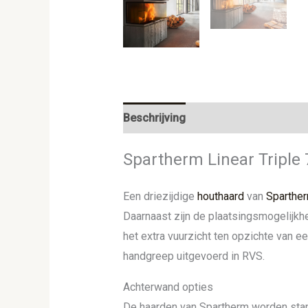
Beschrijving
Aanvullende informat
Spartherm Linear Triple 
Een driezijdige
houthaard
van
Sparthe
Daarnaast zijn de plaatsingsmogelijkh
het extra vuurzicht ten opzichte van e
handgreep uitgevoerd in RVS.
Achterwand opties
De haarden van Spartherm worden stan