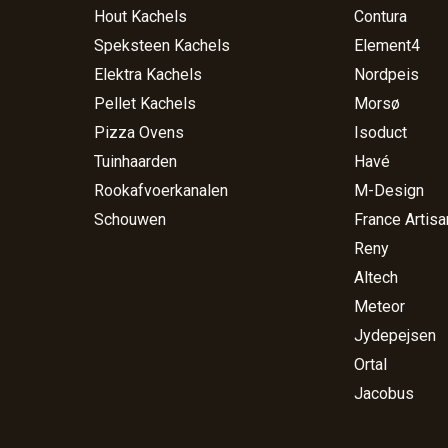
Hout Kachels
Contura
Speksteen Kachels
Element4
Elektra Kachels
Nordpeis
Pellet Kachels
Morsø
Pizza Ovens
Isoduct
Tuinhaarden
Havé
Rookafvoerkanalen
M-Design
Schouwen
France Artisa
Reny
Altech
Meteor
Jydepejsen
Ortal
Jacobus