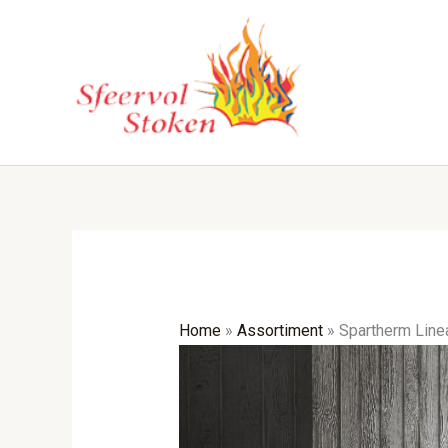
Ga
naar
de
inhoud
Home
»
Assortiment
»
Spartherm Linea