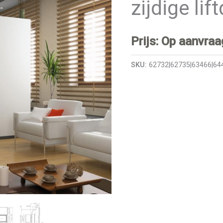
zijdige lif
Prijs: Op aanvraa
SKU:
62732|62735|63466|64