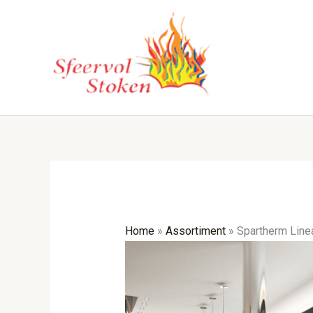
Ga
naar
de
inhoud
Home
»
Assortiment
»
Spartherm Linea