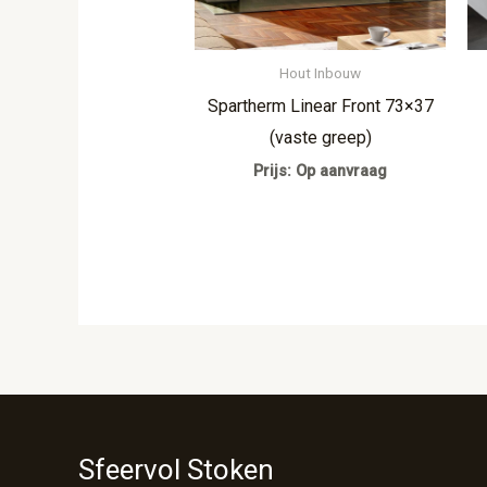
Hout Inbouw
Spartherm Linear Front 73×37
(vaste greep)
Prijs: Op aanvraag
Sfeervol Stoken