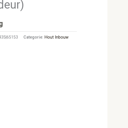
tdeur)
g
435|65153
Categorie:
Hout Inbouw