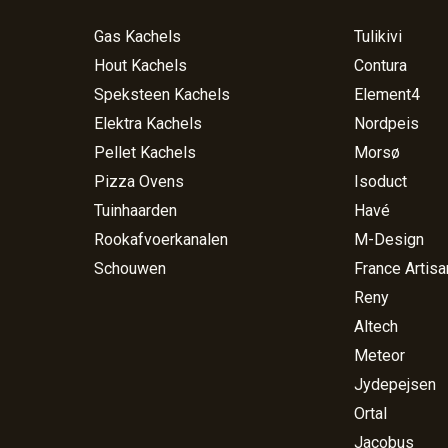
Gas Kachels
Tulikivi
Hout Kachels
Contura
Speksteen Kachels
Element4
Elektra Kachels
Nordpeis
Pellet Kachels
Morsø
Pizza Ovens
Isoduct
Tuinhaarden
Havé
Rookafvoerkanalen
M-Design
Schouwen
France Artisa
Reny
Altech
Meteor
Jydepejsen
Ortal
Jacobus