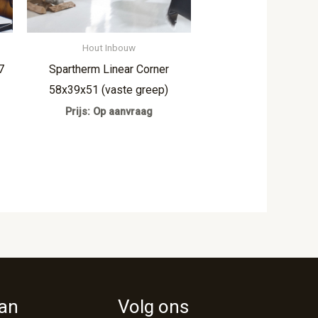
Hout Inbouw
7
Spartherm Linear Corner
58x39x51 (vaste greep)
Prijs: Op aanvraag
van
Volg ons