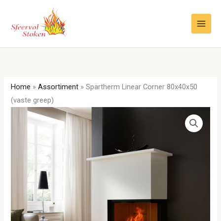
Ga
naar
de
inhoud
Home
»
Assortiment
»
Spartherm Linear Corner 80x40x50
(vaste greep)