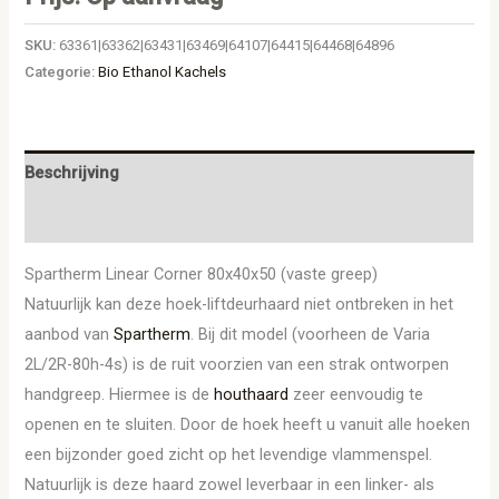
SKU:
63361|63362|63431|63469|64107|64415|64468|64896
Categorie:
Bio Ethanol Kachels
Beschrijving
Aanvullende informatie
Spartherm Linear Corner 80x40x50 (vaste greep)
Natuurlijk kan deze hoek-liftdeurhaard niet ontbreken in het
aanbod van
Spartherm
. Bij dit model (voorheen de Varia
2L/2R-80h-4s) is de ruit voorzien van een strak ontworpen
handgreep. Hiermee is de
houthaard
zeer eenvoudig te
openen en te sluiten. Door de hoek heeft u vanuit alle hoeken
een bijzonder goed zicht op het levendige vlammenspel.
Natuurlijk is deze haard zowel leverbaar in een linker- als