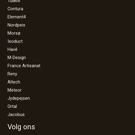
Tulikivi
Contura
Element4
Nordpeis
Morsø
Isoduct
Havé
M-Design
France Artisanat
Reny
Altech
Meteor
Jydepejsen
Ortal
Jacobus
Volg ons