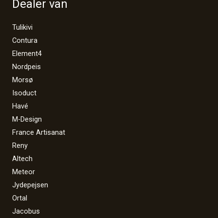
Dealer van
Tulikivi
Contura
Element4
Nordpeis
Morsø
Isoduct
Havé
M-Design
France Artisanat
Reny
Altech
Meteor
Jydepejsen
Ortal
Jacobus