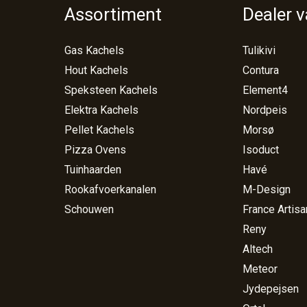
Assortiment
Dealer 
Gas Kachels
Tulikivi
Hout Kachels
Contura
Speksteen Kachels
Element4
Elektra Kachels
Nordpeis
Pellet Kachels
Morsø
Pizza Ovens
Isoduct
Tuinhaarden
Havé
Rookafvoerkanalen
M-Design
Schouwen
France Artisa
Reny
Altech
Meteor
Jydepejsen