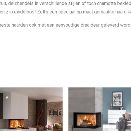
ruit, deurhendels in verschillende stijlen of toch chamotte bekle
den zijn eindeloos! Zelfs een speciaal op maat gemaakte haard k
eeste haarden ook met een eenvoudige draaideur geleverd worde