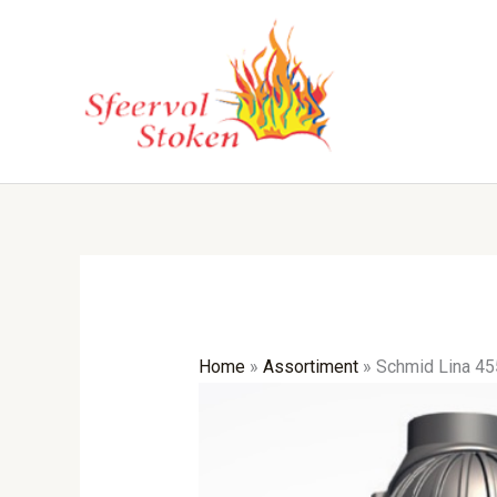
Ga
naar
de
inhoud
Home
»
Assortiment
»
Schmid Lina 45