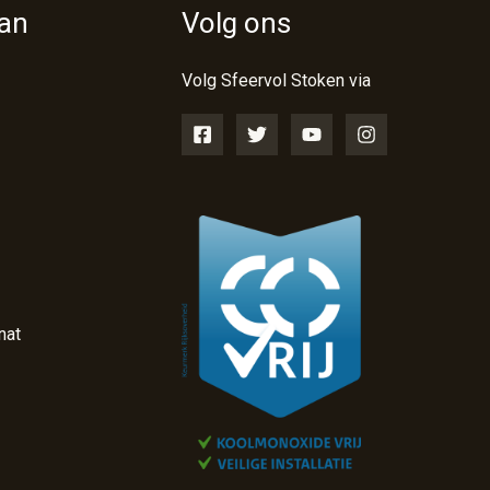
van
Volg ons
Volg Sfeervol Stoken via
nat