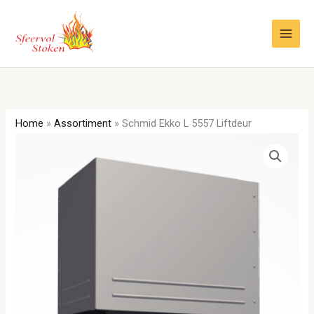
Ga
naar
de
inhoud
Home
»
Assortiment
»
Schmid Ekko L 5557 Liftdeur