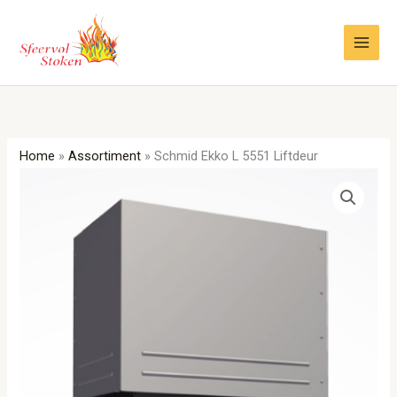
Ga
naar
de
inhoud
Home
»
Assortiment
»
Schmid Ekko L 5551 Liftdeur