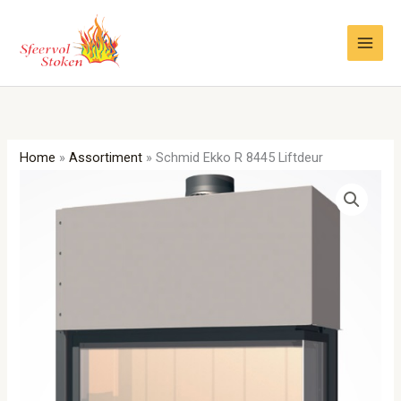
Ga
naar
de
inhoud
Home
»
Assortiment
»
Schmid Ekko R 8445 Liftdeur