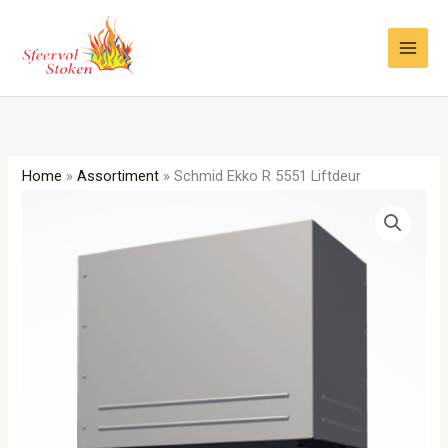
Ga
naar
de
inhoud
Home
»
Assortiment
»
Schmid Ekko R 5551 Liftdeur