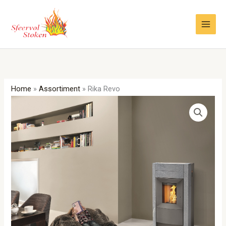
Ga
naar
de
inhoud
Home
»
Assortiment
»
Rika Revo