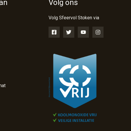
van
Volg ons
Volg Sfeervol Stoken via
nat