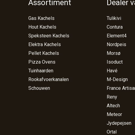
Assortiment
Dealer 
Gas Kachels
Tulikivi
Hout Kachels
Contura
Speksteen Kachels
Element4
Elektra Kachels
Nordpeis
Pellet Kachels
Morsø
Pizza Ovens
Isoduct
Tuinhaarden
Havé
Rookafvoerkanalen
M-Design
Schouwen
France Artisa
Reny
Altech
Meteor
Jydepejsen
Ortal