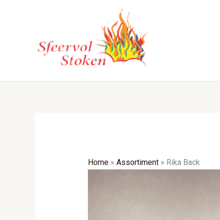
Ga
naar
de
inhoud
Home
»
Assortiment
»
Rika Back