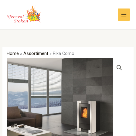
Ga
naar
de
inhoud
Home
»
Assortiment
»
Rika Como