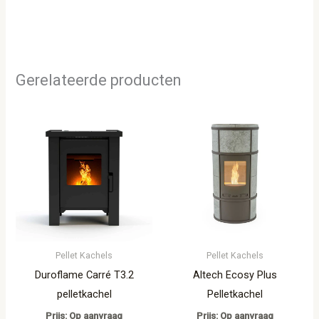
Gerelateerde producten
Pellet Kachels
Pellet Kachels
Duroflame Carré T3.2
Altech Ecosy Plus
pelletkachel
Pelletkachel
Prijs: Op aanvraag
Prijs: Op aanvraag