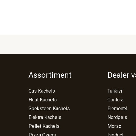
Assortiment
Dealer 
Gas Kachels
Tulikivi
Hout Kachels
Contura
Speksteen Kachels
Element4
Elektra Kachels
Nordpeis
Pellet Kachels
Morsø
Pizza Ovens
Isoduct