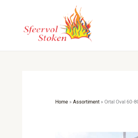
Ga
naar
de
inhoud
Home
»
Assortiment
»
Ortal Oval 60-8