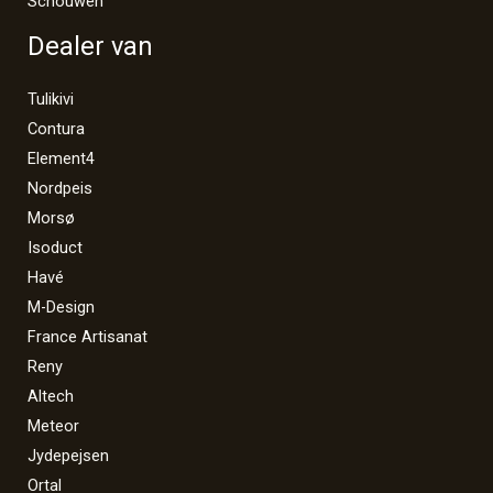
Schouwen
Dealer van
Tulikivi
Contura
Element4
Nordpeis
Morsø
Isoduct
Havé
M-Design
France Artisanat
Reny
Altech
Meteor
Jydepejsen
Ortal