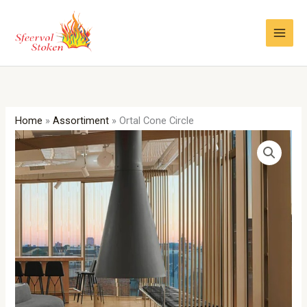
Ga
naar
de
inhoud
Home
»
Assortiment
»
Ortal Cone Circle