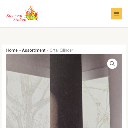
Ga
naar
de
inhoud
Home
»
Assortiment
»
Ortal Cilinder