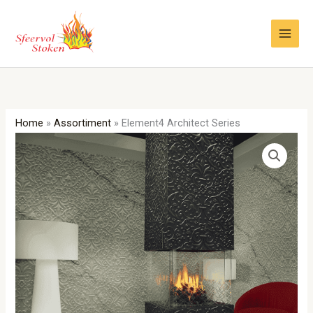
Ga
naar
de
inhoud
Home
»
Assortiment
»
Element4 Architect Series