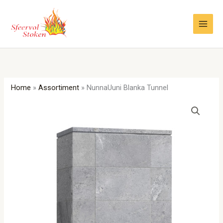
Ga
naar
de
inhoud
Home
»
Assortiment
»
NunnaUuni Blanka Tunnel