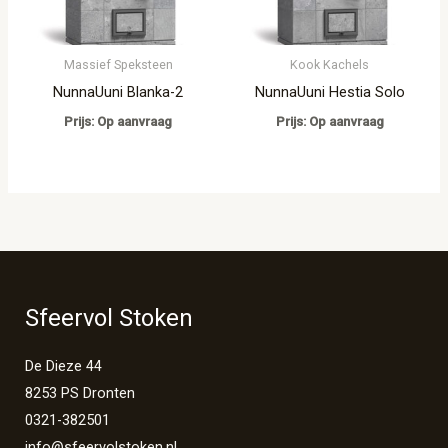
Massief Speksteen
Kook Kachels
NunnaUuni Blanka-2
NunnaUuni Hestia Solo
Prijs: Op aanvraag
Prijs: Op aanvraag
Sfeervol Stoken
De Dieze 44
8253 PS Dronten
0321-382501
info@sfeervolstoken.nl