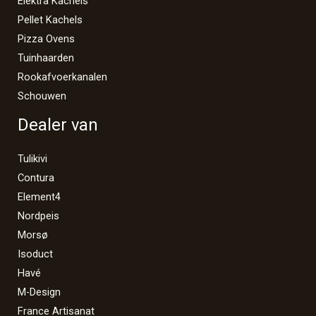
Elektra Kachels
Pellet Kachels
Pizza Ovens
Tuinhaarden
Rookafvoerkanalen
Schouwen
Dealer van
Tulikivi
Contura
Element4
Nordpeis
Morsø
Isoduct
Havé
M-Design
France Artisanat