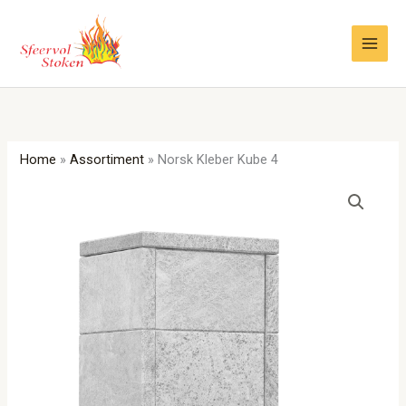
Ga
naar
de
inhoud
Home
»
Assortiment
»
Norsk Kleber Kube 4