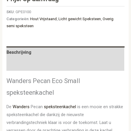
SKU:
GPE0100
Categorieën:
Hout Vrijstaand
,
Licht gewicht Speksteen
,
Overig
semi speksteen
Beschrijving
Aanvullende informatie
Wanders Pecan Eco Small
speksteenkachel
De
Wanders
Pecan
speksteenkachel
is een mooie en strakke
speksteenkachel die dankzij de nieuwste
verbrandingstechniek klaar is voor de toekomst. Laat u
verrassen door de prachtige verbranding in deze kachel,