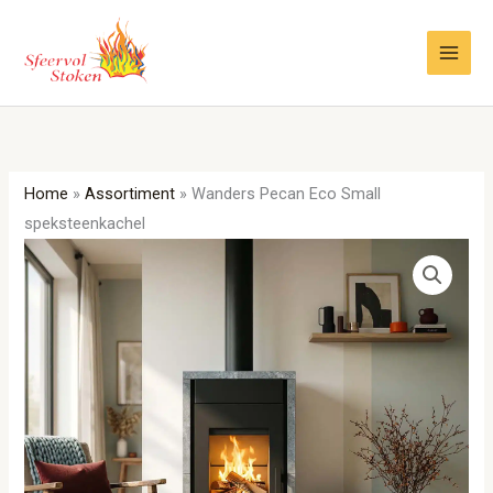
Ga
naar
de
inhoud
Home
»
Assortiment
»
Wanders Pecan Eco Small
speksteenkachel