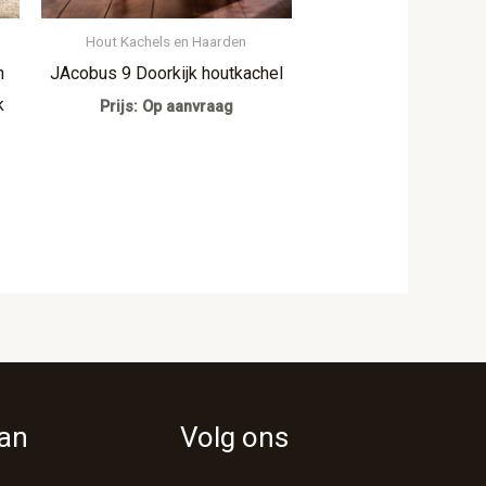
Hout Kachels en Haarden
n
JAcobus 9 Doorkijk houtkachel
k
Prijs: Op aanvraag
van
Volg ons