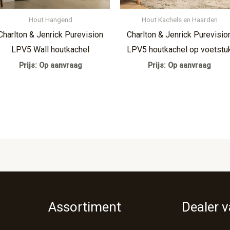
Hout Hangend
Hout Kachels en Haarden
Charlton & Jenrick Purevision
Charlton & Jenrick Purevisio
LPV5 Wall houtkachel
LPV5 houtkachel op voetstu
Prijs: Op aanvraag
Prijs: Op aanvraag
Assortiment
Dealer 