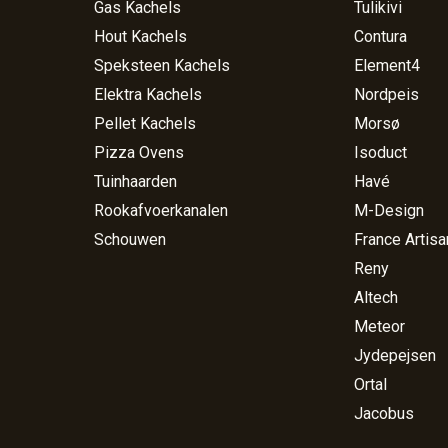
Gas Kachels
Tulikivi
Hout Kachels
Contura
Speksteen Kachels
Element4
Elektra Kachels
Nordpeis
Pellet Kachels
Morsø
Pizza Ovens
Isoduct
Tuinhaarden
Havé
Rookafvoerkanalen
M-Design
Schouwen
France Artisa
Reny
Altech
Meteor
Jydepejsen
Ortal
Jacobus