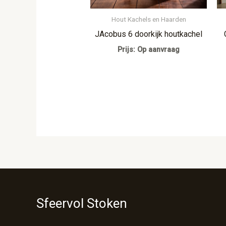
Hout Kachels en Haarden
JAcobus 6 doorkijk houtkachel
Prijs: Op aanvraag
Sfeervol Stoken