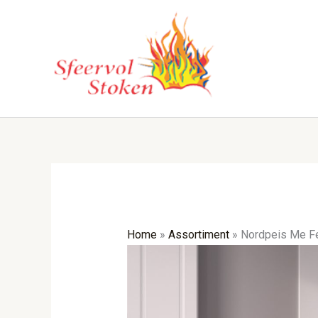
Ga
naar
de
inhoud
Home
»
Assortiment
»
Nordpeis Me F