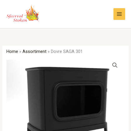
Ga
naar
de
inhoud
Home
»
Assortiment
»
Dovre SAGA 301