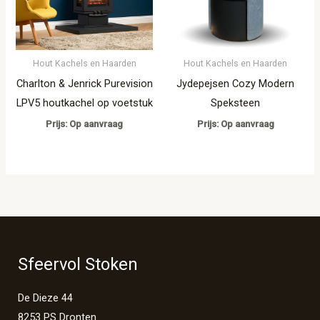
Hout Kachels en Haarden
Hout Kachels en Haarden
Charlton & Jenrick Purevision
Jydepejsen Cozy Modern
LPV5 houtkachel op voetstuk
Speksteen
Prijs: Op aanvraag
Prijs: Op aanvraag
Sfeervol Stoken
De Dieze 44
8253 PS Dronten