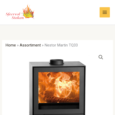
Ga
naar
de
inhoud
Home
»
Assortiment
»
Nestor Martin TQ33