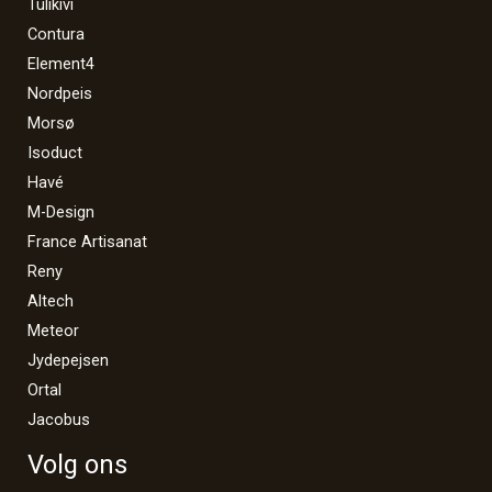
Tulikivi
Contura
Element4
Nordpeis
Morsø
Isoduct
Havé
M-Design
France Artisanat
Reny
Altech
Meteor
Jydepejsen
Ortal
Jacobus
Volg ons