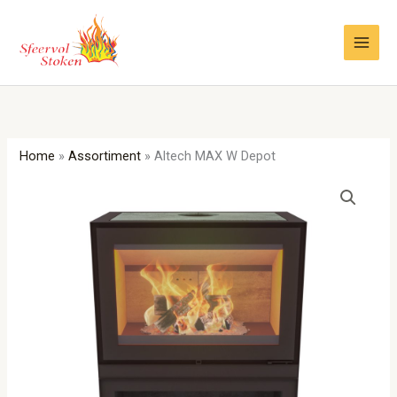
Ga
naar
de
inhoud
Home
»
Assortiment
»
Altech MAX W Depot