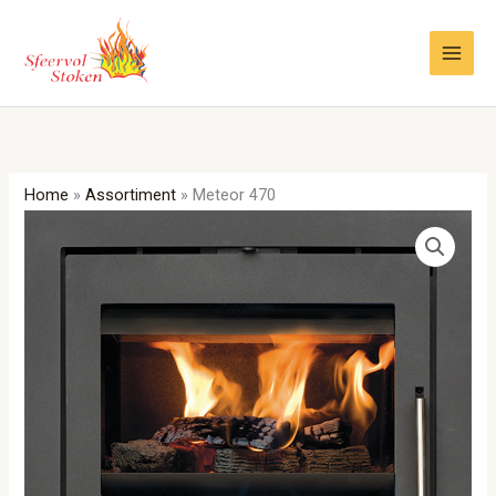
Ga
naar
de
inhoud
Home
»
Assortiment
»
Meteor 470