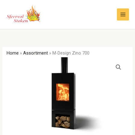
Ga
naar
de
inhoud
Home
»
Assortiment
»
M-Design Zino 700