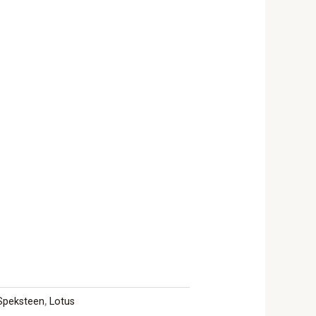
 Speksteen
,
Lotus