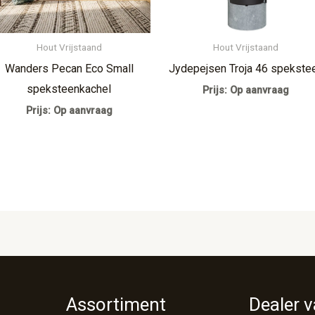
Hout Vrijstaand
Hout Vrijstaand
Wanders Pecan Eco Small
Jydepejsen Troja 46 spekste
speksteenkachel
Prijs: Op aanvraag
Prijs: Op aanvraag
Assortiment
Dealer 