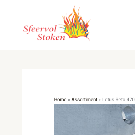
Ga
naar
de
inhoud
Home
»
Assortiment
»
Lotus Beto 47