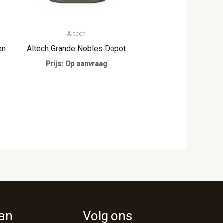
Altech
en
Altech Grande Nobles Depot
Prijs: Op aanvraag
van
Volg ons