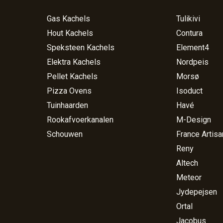
Gas Kachels
Tulikivi
Hout Kachels
Contura
Speksteen Kachels
Element4
Elektra Kachels
Nordpeis
Pellet Kachels
Morsø
Pizza Ovens
Isoduct
Tuinhaarden
Havé
Rookafvoerkanalen
M-Design
Schouwen
France Artisa
Reny
Altech
Meteor
Jydepejsen
Ortal
Jacobus