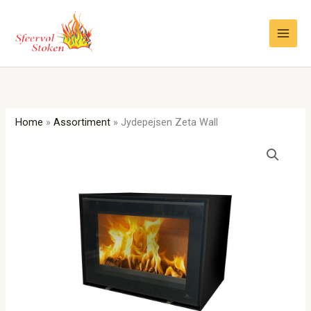
Ga
naar
de
inhoud
Home
»
Assortiment
»
Jydepejsen Zeta Wall