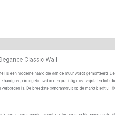
ie
legance Classic Wall
el is een moderne haard die aan de muur wordt gemonteerd. Dez
e handgreep is ingebouwd in een prachtig roestvrijstalen lint (di
g verborgen is. De breedste panoramaruit op de markt biedt u 180
ok nog in een staande variant: de Jydepejsen Elegance en de Ele