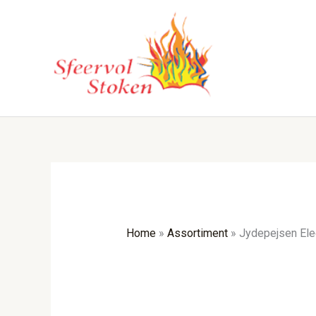
Ga
naar
de
inhoud
Home
»
Assortiment
»
Jydepejsen Ele