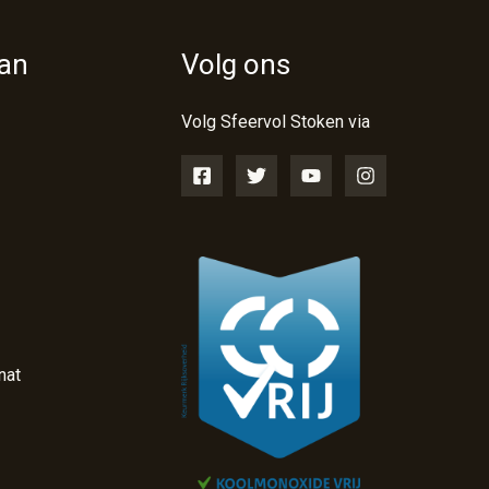
van
Volg ons
Volg Sfeervol Stoken via
nat