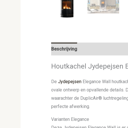
Beschrijving
Aanvullende informat
Houtkachel Jydepejsen E
De
Jydepejsen
Elegance Wall houtkach
ovale ontwerp en opvallende details. D
waarachter de DuplicAir® luchtregelin
perfecte afwerking.
Varianten Elegance
Deze Jydepejsen Elegance Wall is er o