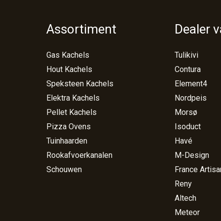
Assortiment
Dealer 
Gas Kachels
Tulikivi
Hout Kachels
Contura
Speksteen Kachels
Element4
Elektra Kachels
Nordpeis
Pellet Kachels
Morsø
Pizza Ovens
Isoduct
Tuinhaarden
Havé
Rookafvoerkanalen
M-Design
Schouwen
France Artisa
Reny
Altech
Meteor